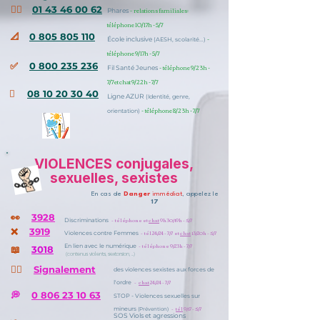
⛓️‍💥
01 43 46 00 62
- relations familiales:
Phares
téléphone 10/17h - 5/7
📐
0 805 805 110
-
École inclusive
(AESH, scolarité...)
téléphone 9/17h - 5/7
✅
0 800 235 236
- téléphone 9/23h -
Fil Santé Jeunes
7/7 et chat 9/22h - 7/7
🫆
08 10 20 30 40
Ligne AZUR
(Identité, genre,
- téléphone 8/23h - 7/7
orientation)
VIOLENCES conjugales,
sexuelles, sexistes
En cas de
Danger
immédiat
, appelez le
17
👀
3928
- téléphone et
chat
9h30/19h - 5/7
Discriminations
❌
3919
- tél 24/24 - 7/7 et
chat
13/20h - 5/7
Violences contre Femmes
- téléphone 9/23h - 7/7
En lien avec le numérique
📖
3018
(contenus violents, sextorsion, ...)
✍🏼
Signalement
des violences sexistes aux forces de
-
chat
24/24 - 7/7
l'ordre
💭
0 806 23 10 63
STOP - Violences sexuelles sur
-
tél
9/17 - 5/7
mineurs
(Prévention)
SOS Viols et agressions