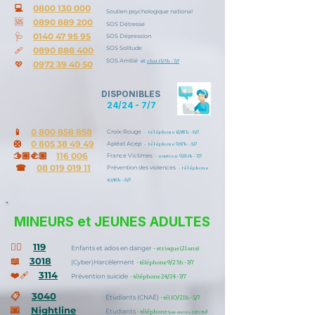
💻
0800 130 000
Soutien psychologique national
🆘
0890 889 200
SOS Détresse
🩺
0140 47 95 95
SOS Dépression
🩹
SOS Solitude
0890 888 400
💖
chat 13/3h - 7/7
SOS Amitié
et
0972 39 40 50
DISPONIBLES
24/24 - 7/7
📱
0 800 858 858
- téléphone 12/18h - 6/7
Croix-Rouge
🛟
0 805 38 49 49
- téléphone 9/17h - 5/7
Apléat Acep
🫱🏼‍🫲🏽
116 006
- soutien 9/20h - 7/7
France Victimes
☎
08 019 019 11
- téléphone
Prévention des violences
10/16h - 6/7
MINEURS et JEUNES ADULTES
👍🏼
119
- et risque (21 ans)
Enfants et ados en danger
📖
3018
- téléphone 9/23h - 7/7
(Cyber)Harcèlement
❤️‍🩹
3114
- téléphone 24/24 - 7/7
Prévention suicide
📋
3040
- tél 10/21h - 5/7
Étudiants (CNAÉ)
🌆
Nightline
- téléphone
)
Étudiants
(
pas encore
DROM