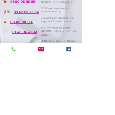
💣
0800 05 95 95
- téléphone 10/19h - 5/7
sexuelles
-
SOS Femmes enceintes
🤰🏽
téléphone 9/20h - 7/7
09 62 69 22 04
-
Sexualité, contraception, IVG
téléphone 9/20h - 6/7 et chat - 5/7
⚙️
08 00 08 11 11
SOS Homophobie, soutien
- téléphone 14/22h (
selon
LGBTQIA+
🏳️‍🌈
01 48 06 42 41
le jour
) - 7/7
-
LE REFUGE -
LGBT+ en détresse
téléphone et sms 8/00h - 7/7
☎️
09 39 03 63 03
ADDICTIONS
🚬
3989
- tél 8/20h - 6/7
Tabac Info service
🍺
0 980 980 930
- tél 8/2h et chat 14/00h - 7/7
Alcool Info s.
🍷
09 69 39 40 20
- tél 24/24 - 7/7
Alcooliques anonymes
🌱
0 980 980 940
- tél 9/2h - 7/7
Écoute cannabis
🍄
0 800 23 13 13
- tél et chat 8/2h - 7/7
Drogues Info s.
🎰
09 74 75 13 13
- tél 8/2h - 7/7
Joueurs Info s.
💉
0 800 15 2000
- tél 10/20h - 5/7
Écoute dopage