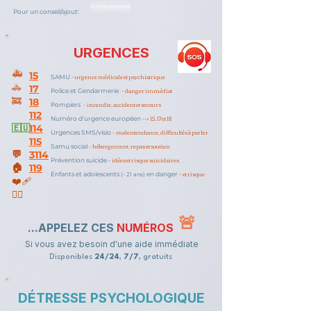
Contactez-moi
Pour un conseil/ajout:
URGENCES
🚑
15
- urgence médicale et psychiatrique
SAMU
🚓
17
- danger immédiat
Police et Gendarmerie
🚒
18
- incendie, accident et secours
Pompiers
112
--> 15, 17 et 18
Numéro d’urgence européen
🇪🇺
114
- malentendance, difficultés à parler
Urgences SMS/visio
115
- hébergement, repas et soutien
Samu social
💬
3114
- idées et risque suicidaires
Prévention suicide
🏠
119
- et risque
Enfants et adolescents
en danger
(- 21 ans)
❤️‍🩹
👍🏼
🚨
...APPELEZ CES
NUMÉROS
Si vous avez besoin d'une aide immédiate
Disponibles
24/24
,
7/7
, gratuits
DÉTRESSE PSYCHOLOGIQUE