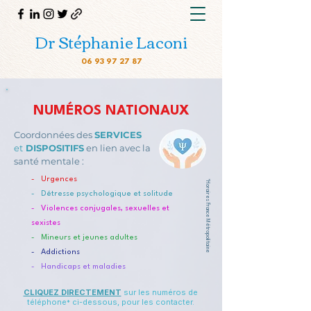
Dr Stéphanie Laconi
06 93 97 27 87
NUMÉROS NATIONAUX
Coordonnées
des
SERVICES
et
DISPOSITIFS
en lien avec la
santé mentale
:
- Urgences​
*Horaires France Métropolitaine
- Détresse psychologique et solitude
- Violences conjugales, sexuelles et
sexistes
- Mineurs et jeunes adultes
- Addictions
- Handicaps et maladies
CLIQUEZ DIRECTEMENT
sur les numéros de
téléphone
ci-dessous, pour les contacter.
*